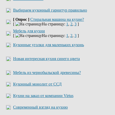
Выбираем кухонный гарнитур правильно
[ Опрос ]
Стиральная машина на кухне?
[
На страницу:
1
,
2
,
3
]
Мебель для кухни
[
На страницу:
1
,
2
,
3
]
Кухонные уголки для маленьких кухонь
Новая интересная кухня синего цвета
Мебель из чернобыльской древесины?
Кухонный монолит от ССД
Кухни на заказ от компании Virtus
Современный взгляд на кухню