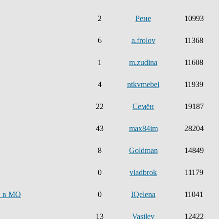
2
Рене
10993
6
a.frolov
11368
1
m.zudina
11608
4
ntkvmebel
11939
22
Семён
19187
43
max84im
28204
8
Goldman
14849
0
vladbrok
11179
и в МО
0
IQelena
11041
13
Vasilev
12422