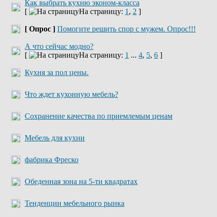
Как выбрать кухню эконом-класса
[
На страницу:
1
,
2
]
[ Опрос ]
Помогите решить спор с мужем. Опрос!!!
А что сейчас модно?
[
На страницу:
1
...
4
,
5
,
6
]
Кухня за пол цены.
Что ждет кухонную мебель?
Сохранение качества по приемлемым ценам
Мебель для кухни
фабрика Фреско
Обеденная зона на 5-ти квадратах
Тенденции мебельного рынка