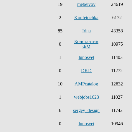
19
mebelvov
24619
2
Konfetochka
6172
85
Irina
43358
Константин
0
10975
ФМ
1
lunosvet
11403
0
DKD
11272
10
AMPcatalog
12632
1
webjobs1623
11027
6
sergey_design
11742
0
lunosvet
10946