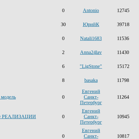
0
Antonio
12745
30
ЮрийК
39718
0
Natali1683
11536
2
Anna24lav
11430
6
"LigStone"
15172
8
basaka
11798
Евгений
 модель
0
Санкт-
11264
Петербург
Евгений
О РЕАЛИЗАЦИИ
0
Санкт-
10945
Петербург
Евгений
0
Санкт-
10817