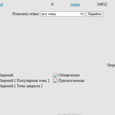
st
0
nastia
10852
Показать темы:
Пер
общений
Объявление
бщений [ Популярная тема ]
Прилепленная
бщений [ Тема закрыта ]