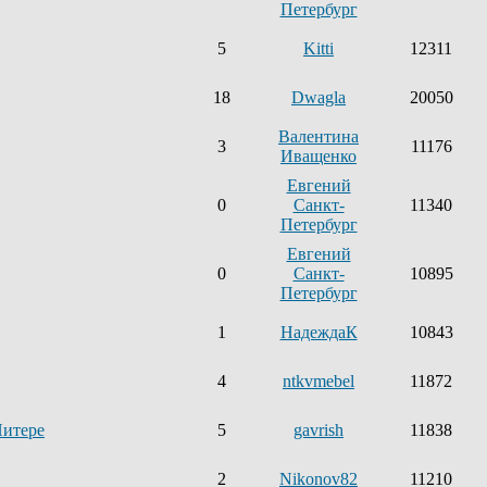
Петербург
5
Kitti
12311
18
Dwagla
20050
Валентина
3
11176
Иващенко
Евгений
0
Санкт-
11340
Петербург
Евгений
0
Санкт-
10895
Петербург
1
НадеждаК
10843
4
ntkvmebel
11872
Питере
5
gavrish
11838
2
Nikonov82
11210