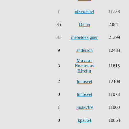
1
ntkvmebel
11738
35
Dania
23841
31
mebeldezigner
21399
9
anderson
12484
Михаил
3
Иванович
11615
Штейн
2
lunosvet
12108
0
lunosvet
11073
1
иван789
11060
0
kpa364
10854