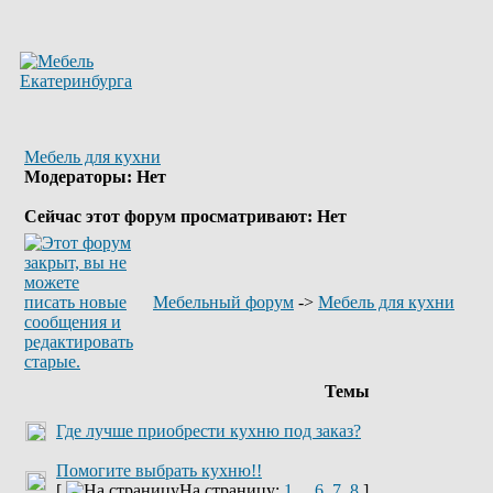
Мебель для кухни
Модераторы: Нет
Сейчас этот форум просматривают: Нет
Мебельный форум
->
Мебель для кухни
Темы
Где лучше приобрести кухню под заказ?
Помогите выбрать кухню!!
[
На страницу:
1
...
6
,
7
,
8
]