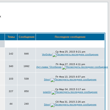
х
Темы
Сообщения
Последнее сообщение
Ср Фев 25, 2015 9:21 pm
142
846
Ver0nika
Пт Фев 27, 2015 4:11 pm
340
1992
Арт-лавка "Особинка
Пт Фев 13, 2015 4:07 pm
103
539
Stivvi
Ср Мар 04, 2015 3:17 am
227
850
sviat1k
Сб Янв 31, 2015 2:26 am
44
240
Stivvi