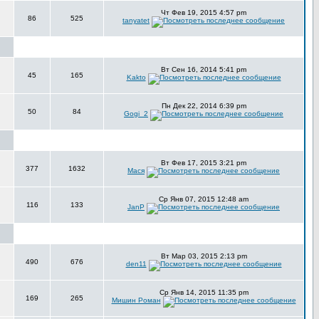
Чт Фев 19, 2015 4:57 pm
86
525
tanyatet
Вт Сен 16, 2014 5:41 pm
45
165
Kakto
Пн Дек 22, 2014 6:39 pm
50
84
Gogi_2
Вт Фев 17, 2015 3:21 pm
377
1632
Мася
Ср Янв 07, 2015 12:48 am
116
133
JanP
Вт Мар 03, 2015 2:13 pm
490
676
den11
Ср Янв 14, 2015 11:35 pm
169
265
Мишин Роман